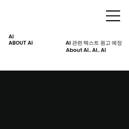
AI
ABOUT AI
AI 관련 텍스트 원고 예정
About AI.. AI.. AI
ABOUT US
하나의 플랫폼으로
​완성되는 전시 경험, 큐피커
전시 티켓·홍보, 오디오 가이드, AI 도슨트를
CONTACT
하나의 시스템으로 통합한 국내 유일의 전시 전문 플
T. +82 2-322-7930
E.
contact@peopulley.com
큐
큐
피
피
(주)피플리
03923 서울시 마포구 월드컵북로58길
커
커
10, 9층(더팬빌딩)
AI
9F, 10, World Cup buk-ro 58-gil, Mapo-gu,
Seoul, Korea